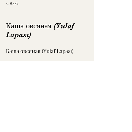
< Back
Каша овсяная (Yulaf
Lapası)
Каша овсяная (Yulaf Lapası)
Luxury Garden
Şartlar ve Koşullar
Gizlilik Politikası
GDPR
Copyright © 2023 Luxury Garden