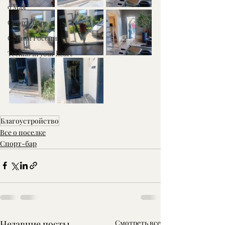
9 Мая
Спорт-бар
С Днем России
Techno in your heart
Благоустройство
Все о поселке
Спорт-бар
Недавние посты
Смотреть все