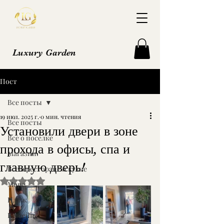
Luxury Garden
Пост
Все посты
19 июл. 2025 г.
0 мин. чтения
Все посты
Установили двери в зоне
Все о поселке
прохода в офисы, спа и
Магазин
главную дверь!
Все о ресторане и кухне
Оценка: не число из 5 звезд.
Море
Пляж
Бассейн