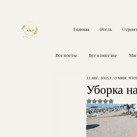
Главная
Отель
Строит
Все посты
Все о поселке
Маг
22 авг. 2025 г.
0 мин. чте
Спорт-бар
С Днем России
Уборка на
Оценка: не число и