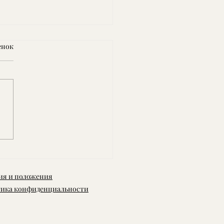
енок
тся активные работы на
. Спешим отрыться.
ое время не позволяла
да. Ура, скоро открытие
а!
ия и положения
ика конфиденциальности