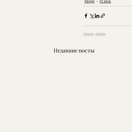
Море
Пляж
Недавние посты