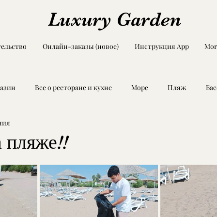
Luxury Garden
ельство
Онлайн-заказы (новое)
Инструкция App
Mor
азин
Все о ресторане и кухне
Море
Пляж
Ба
ния
Techno in your heart
 пляже!!
з 5 звезд.