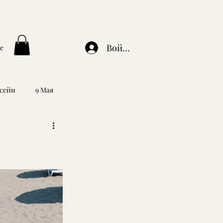
Войти
e
ссейн
9 Мая