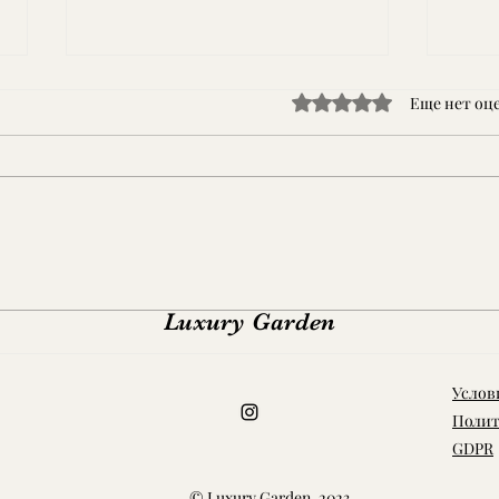
Оценка: 0 из 5 звезд.
Еще нет оц
Сегодня провели уборку
Веду
мусора в зоне набережной!
море
Luxury Garden
Долг
пого
пляж
Услов
Полит
GDPR
© Luxury Garden, 2023.