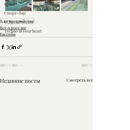
9 Мая
Спорт-бар
Благоустройство
С Днем России
Все о поселке
Techno in your heart
Бассейн
Недавние посты
Смотреть все