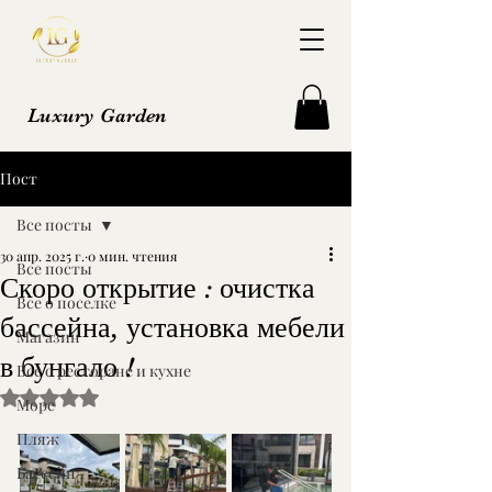
Luxury Garden
Пост
Все посты
30 апр. 2025 г.
0 мин. чтения
Все посты
Скоро открытие : очистка
Все о поселке
бассейна, установка мебели
Магазин
в бунгало !
Все о ресторане и кухне
Оценка: не число из 5 звезд.
Море
Пляж
Бассейн