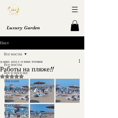
Luxury Garden
Пост
Все посты
31 июл. 2025 г.
0 мин. чтения
Все посты
Работы на пляже!!
Все о поселке
Оценка: не число из 5 звезд.
Магазин
Все о ресторане и кухне
Море
Пляж
Бассейн