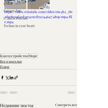
9 Мая
Спорт-бар
https://video.wixstatic.com/video/e6c4b2_581
3d3e8ea3d41d2974c9cd7a2144647/480p/mp4/fil
С Днем России
e.mp4
Techno in your heart
Благоустройство
Море
Все о поселке
Пляж
Недавние посты
Смотреть все