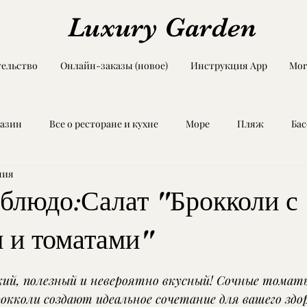
Luxury Garden
ельство
Онлайн-заказы (новое)
Инструкция App
Mor
азин
Все о ресторане и кухне
Море
Пляж
Ба
ния
Techno in your heart
 блюдо:Салат "Брокколи с
 и томатами"
з 5 звезд.
ий, полезный и невероятно вкусный! Сочные томат
окколи создают идеальное сочетание для вашего здор