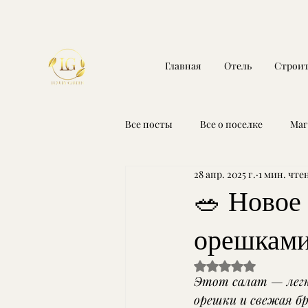
Главная
Отель
Строит
Все посты
Все о поселке
Маг
28 апр. 2025 г.
1 мин. чте
Спорт-бар
С Днем России
🥗 Новое
орешками
Оценка: не число и
Этот салат — легк
орешки и свежая бр