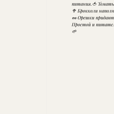
питания.🍅 Томаты
🥦 Брокколи напол
🥜 Орешки придают
Простой и питател
🌱