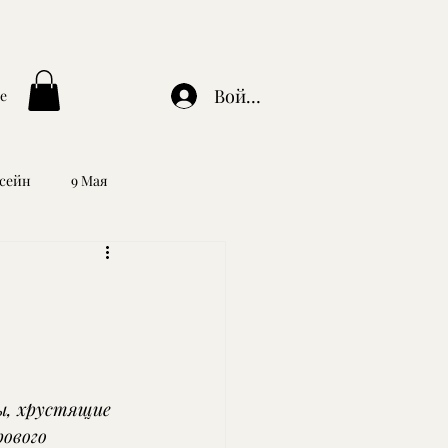
Войти
e
ссейн
9 Мая
ы, хрустящие 
ового 