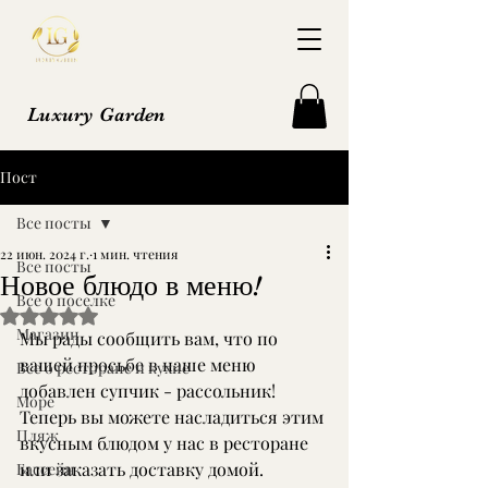
Luxury Garden
Пост
Все посты
22 июн. 2024 г.
1 мин. чтения
Все посты
Новое блюдо в меню!
Все о поселке
Оценка: не число из 5 звезд.
Магазин
Мы рады сообщить вам, что по 
вашей просьбе в наше меню 
Все о ресторане и кухне
добавлен супчик - рассольник! 
Море
Теперь вы можете насладиться этим 
Пляж
вкусным блюдом у нас в ресторане 
или заказать доставку домой. 
Бассейн