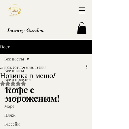
Luxury Garden
Пост
Все посты
28 июл. 2025 г.
1 мин. чтения
Все посты
Новинка в меню!
Все о поселке
Оценка: не число из 5 звезд.
Кофе с 
Магазин
мороженым!
Все о ресторане и кухне
Море
Пляж
Бассейн