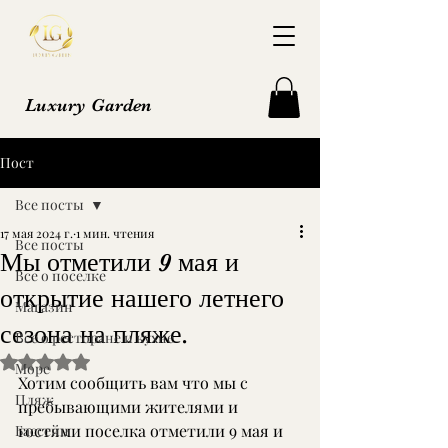
Luxury Garden
Пост
Все посты
17 мая 2024 г.
1 мин. чтения
Все посты
Мы отметили 9 мая и
Все о поселке
открытие нашего летнего
Магазин
сезона на пляже.
Все о ресторане и кухне
Оценка: не число из 5 звезд.
Море
Хотим сообщить вам что мы с 
Пляж
пребывающими жителями и 
гостями поселка отметили 9 мая и 
Бассейн