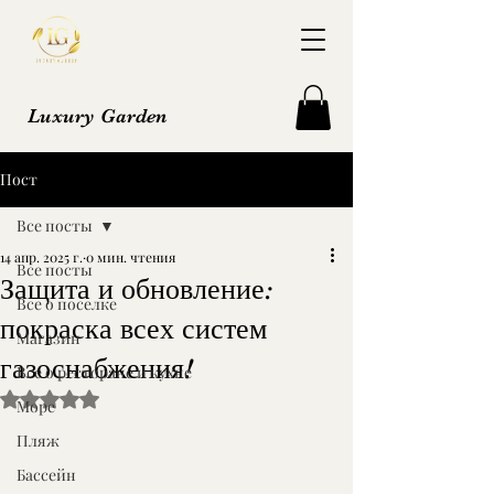
Luxury Garden
Пост
Все посты
14 апр. 2025 г.
0 мин. чтения
Все посты
Защита и обновление:
Все о поселке
покраска всех систем
Магазин
газоснабжения!
Все о ресторане и кухне
Оценка: не число из 5 звезд.
Море
Пляж
Бассейн