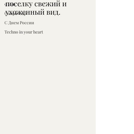
поселку свежий и 
9 Мая
ухоженный вид.
Спорт-бар
С Днем России
Techno in your heart