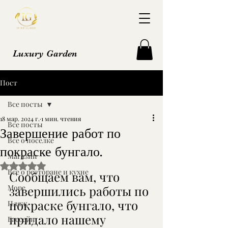
Luxury Garden
Пост
Все посты
18 мар. 2024 г.
1 мин. чтения
Все посты
Завершение работ по
Все о поселке
покраске бунгало.
Магазин
Оценка: не число из 5 звезд.
Все о ресторане и кухне
Сообщаем вам, что 
Море
завершились работы по 
покраске бунгало, что 
Пляж
придало нашему 
Бассейн