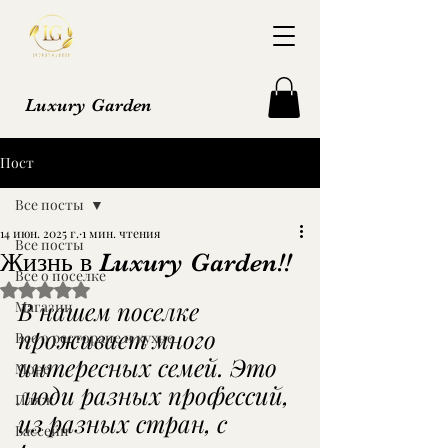
Luxury Garden
Пост
Все посты
14 июн. 2025 г.
1 мин. чтения
Все посты
Жизнь в Luxury Garden!!
Все о поселке
Оценка: не число из 5 звезд.
В нашем поселке 
Магазин
проживает много 
Все о ресторане и кухне
интересных семей. Это 
Море
люди разных профессий, 
Пляж
из разных стран, с 
Бассейн