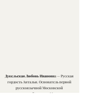
Дукельская Любовь Ивановн
а — Русская 
гордость Антальи. Основатель первой 
русскоязычной Московской 
международной школы с Московским 
Дипломом в Анталии, основатель школ 
для детей, работающих на АЭС «Аккую».