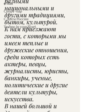
разными 
9 Мая
национальными и 
Спорт-бар
другими традициями, 
С Днем России
бытом, культурой.  
Techno in your heart
К нам приезжают 
гости, с которыми мы 
имеем теплые и 
дружеские отношения, 
среди которых есть 
актеры, певцы, 
журналисты, юристы, 
банкиры, ученые, 
политические и другие 
деятели культуры, 
искусства. 
В нашей большой и 